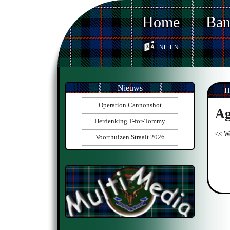
Home
Ba
nl
en
Nieuws
H
Operation Cannonshot
Ag
Herdenking T-for-Tommy
<< W
Voorthuizen Straalt 2026