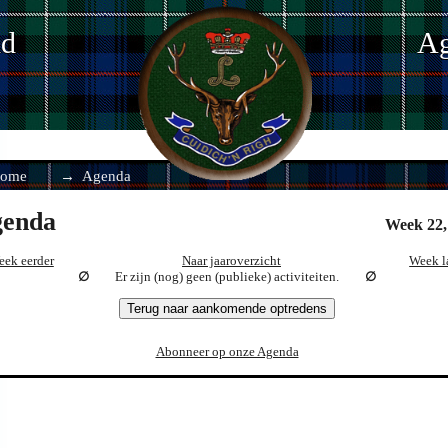
nd
Ag
ome
Agenda
enda
Week 22,
eek eerder
Naar jaaroverzicht
Week l
Er zijn (nog) geen (publieke) activiteiten.
Terug naar aankomende optredens
Abonneer op onze Agenda