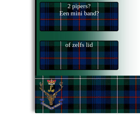
2 pipers?
Een mini band?
of zelfs lid