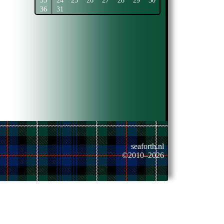
35
24
25
26
27
28
29
30
36
31
seaforth.nl
©2010–2026