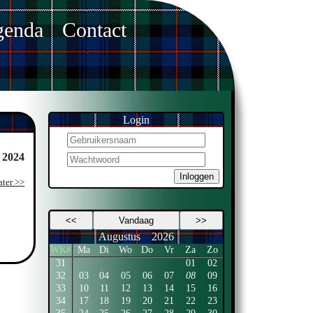
enda
Contact
Login
 2024
Inloggen
ater >>
<<
Vandaag
>>
Augustus
2026
WK#
Ma
Di
Wo
Do
Vr
Za
Zo
31
01
02
32
03
04
05
06
07
08
09
33
10
11
12
13
14
15
16
34
17
18
19
20
21
22
23