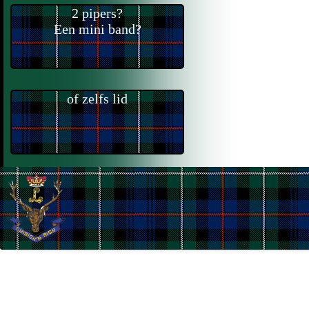
2 pipers?
Een mini band?
of zelfs lid