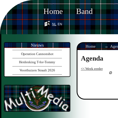
Home
Band
nl
en
Nieuws
Home
Age
Operation Cannonshot
Agenda
Herdenking T-for-Tommy
<< Week eerder
Voorthuizen Straalt 2026