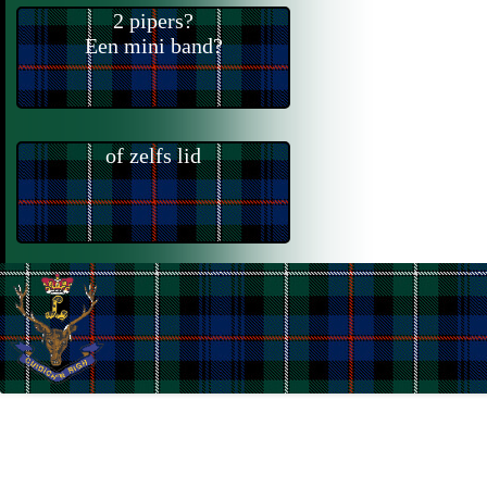
2 pipers?
Een mini band?
of zelfs lid