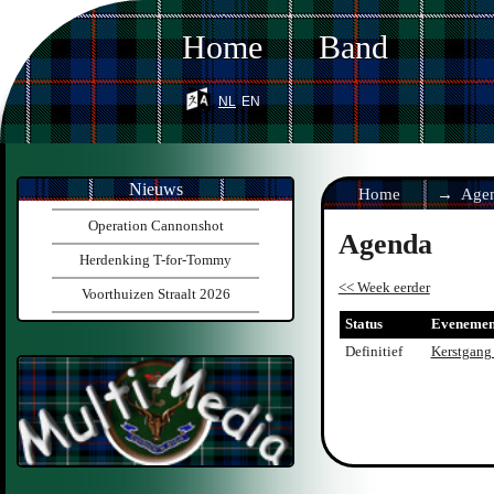
Home
Band
nl
en
Nieuws
Home
Age
Operation Cannonshot
Agenda
Herdenking T-for-Tommy
<< Week eerder
Voorthuizen Straalt 2026
Status
Evenemen
Definitief
Kerstgang