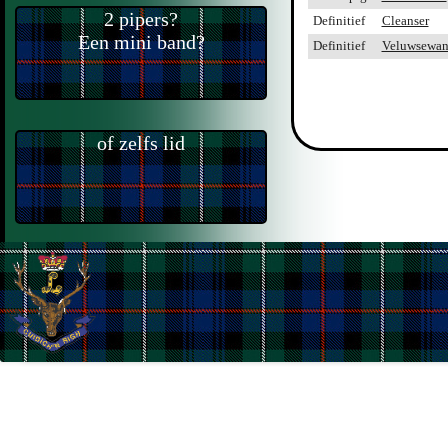
2 pipers?
Definitief
Cleanser
Een mini band?
Definitief
Veluwsewan
of zelfs lid