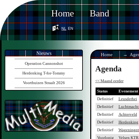
Home
Band
nl
en
Nieuws
Home
Age
Operation Cannonshot
Agenda
Herdenking T-for-Tommy
<< Maand eerder
Voorthuizen Straalt 2026
Status
Evenement
Definitief
Leusderhei
Definitief
Luchtmacht
Definitief
Achterveld
Definitief
Herdenking
Definitief
Wageninge
Voorlopig
Velsen KTR