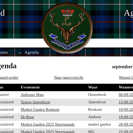
nd
Ag
ome
Agenda
enda
september
aand eerder
Naar jaaroverzicht
Maand l
us
Evenement
Waar
Wannee
nitief
Airborne Mars
Oosterbeek
06-09-2
nnuleerd
Taptoe Amersfoort
Amersfoort
13-09-2
nnuleerd
Market Garden Renkum
Renkum
19-09-2
nnuleerd
De Brug
Arnhem
19-09-2
nnuleerd
Market Garden 2025 Streetparade
market garden
20-09-2
nnuleerd
Market Garden 2025 Streetparade
MG
21-09-2