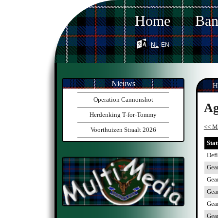
Home
Ba
nl
en
Nieuws
H
Operation Cannonshot
Ag
Herdenking T-for-Tommy
<< M
Voorthuizen Straalt 2026
Stat
Defi
Gea
Gea
Gea
Gea
Gea