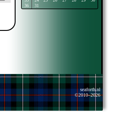
35
24
25
26
27
28
29
30
36
31
seaforth.nl
©2010–2026