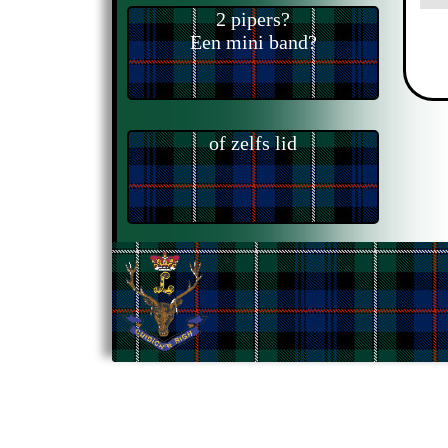
2 pipers?
Een mini band?
of zelfs lid