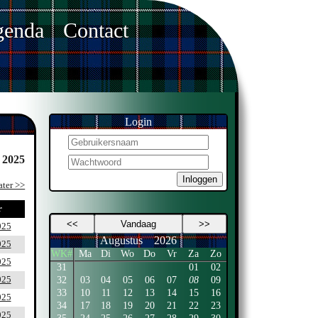
enda
Contact
Login
 2025
Inloggen
ater >>
r
<<
Vandaag
>>
025
Augustus
2026
025
WK#
Ma
Di
Wo
Do
Vr
Za
Zo
025
31
01
02
32
03
04
05
06
07
08
09
025
33
10
11
12
13
14
15
16
025
34
17
18
19
20
21
22
23
025