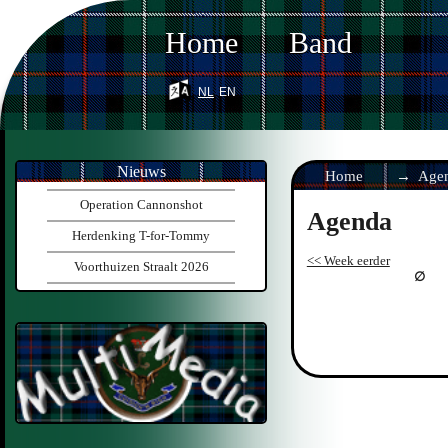
Home
Band
nl
en
Nieuws
Home
Age
Operation Cannonshot
Agenda
Herdenking T-for-Tommy
<< Week eerder
Voorthuizen Straalt 2026