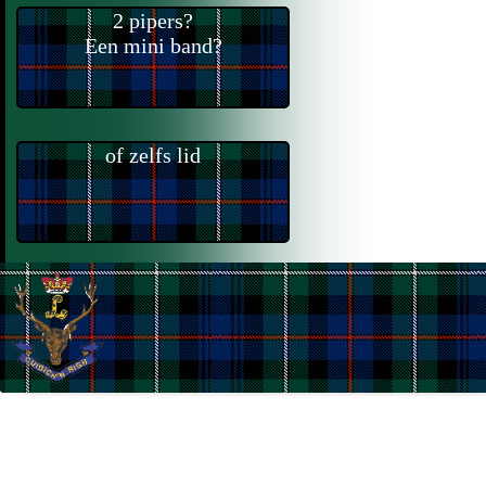
2 pipers?
Een mini band?
of zelfs lid