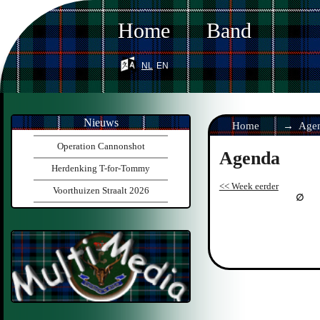
Home
Band
nl
en
Nieuws
Home
Age
Operation Cannonshot
Agenda
Herdenking T-for-Tommy
<< Week eerder
Voorthuizen Straalt 2026