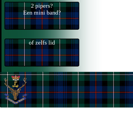
2 pipers?
Een mini band?
of zelfs lid