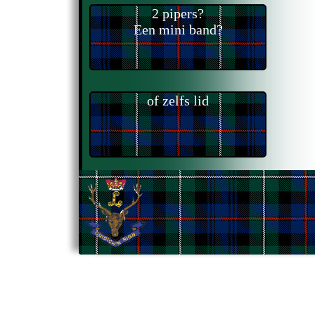
2 pipers?
Een mini band?
of zelfs lid