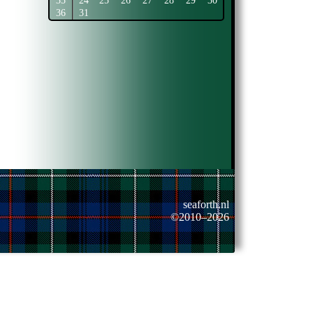
35
24
25
26
27
28
29
30
36
31
seaforth.nl
©2010–2026