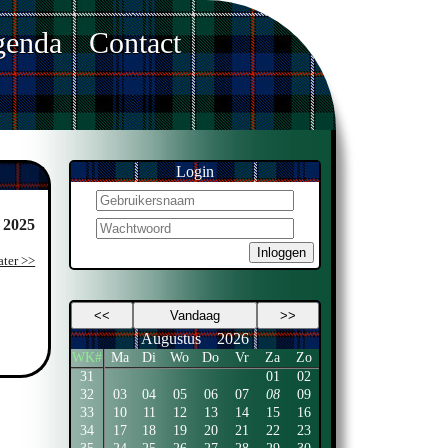
enda
Contact
Login
 2025
Inloggen
ater >>
<<
Vandaag
>>
Augustus
2026
WK#
Ma
Di
Wo
Do
Vr
Za
Zo
31
01
02
32
03
04
05
06
07
08
09
33
10
11
12
13
14
15
16
34
17
18
19
20
21
22
23