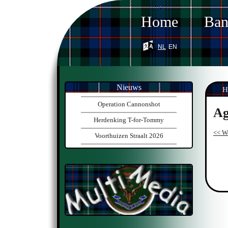
Home
Ba
nl
en
Nieuws
H
Operation Cannonshot
Ag
Herdenking T-for-Tommy
<< W
Voorthuizen Straalt 2026