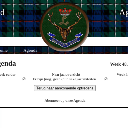
nd
Ag
ome
Agenda
enda
Week 48,
eek eerder
Naar jaaroverzicht
Week l
Er zijn (nog) geen (publieke) activiteiten.
Terug naar aankomende optredens
Abonneer op onze Agenda