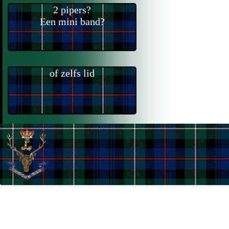
2 pipers?
Een mini band?
of zelfs lid