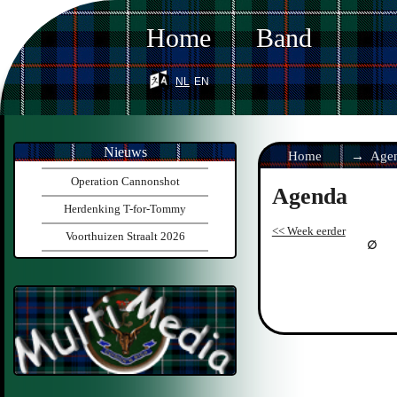
Home
Band
nl
en
Nieuws
Home
Age
Operation Cannonshot
Agenda
Herdenking T-for-Tommy
<< Week eerder
Voorthuizen Straalt 2026