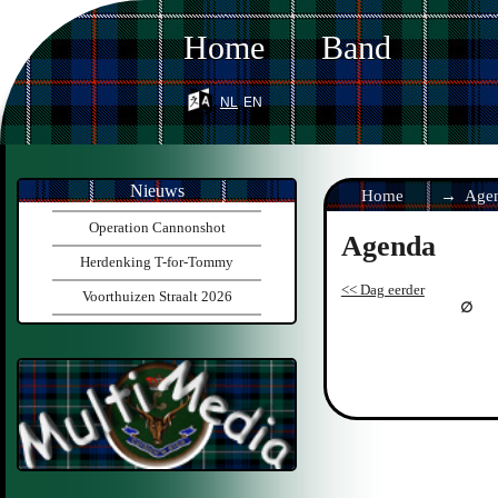
Home
Band
nl
en
Nieuws
Home
Age
Operation Cannonshot
Agenda
Herdenking T-for-Tommy
<< Dag eerder
Voorthuizen Straalt 2026