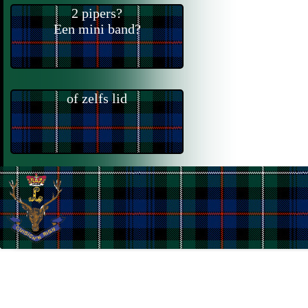
2 pipers?
Een mini band?
of zelfs lid