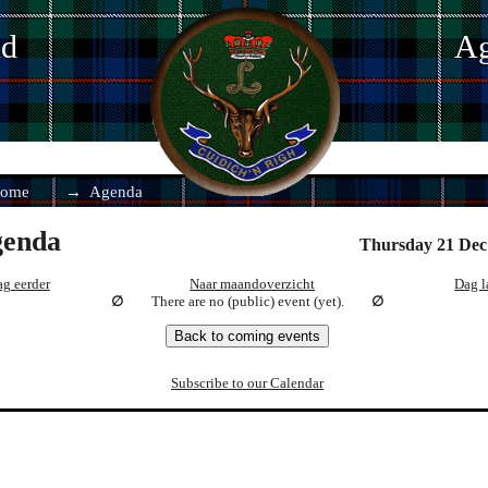
nd
Ag
ome
Agenda
enda
Thursday 21 Dec
g eerder
Naar maandoverzicht
Dag l
There are no (public) event (yet).
Back to coming events
Subscribe to our Calendar