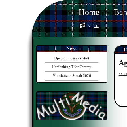
Home
Ba
nl
en
News
H
Operation Cannonshot
Ag
Herdenking T-for-Tommy
<< Da
Voorthuizen Straalt 2026