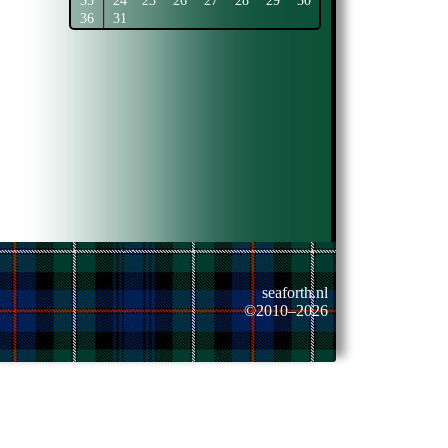
35
24
25
26
27
28
29
30
36
31
seaforth.nl
©2010–2026