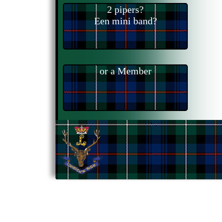
2 pipers?
Een mini band?
or a Member