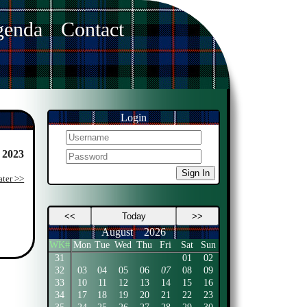
enda
Contact
Login
 2023
Sign In
ater >>
<<
Today
>>
August
2026
WK#
Mon
Tue
Wed
Thu
Fri
Sat
Sun
31
01
02
32
03
04
05
06
07
08
09
33
10
11
12
13
14
15
16
34
17
18
19
20
21
22
23