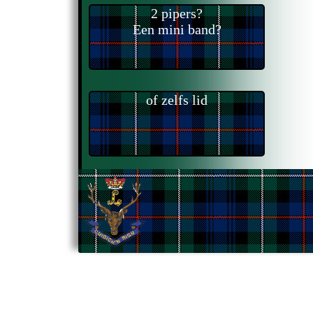
2 pipers?
Een mini band?
of zelfs lid