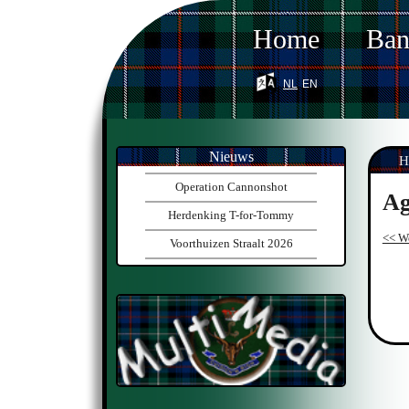
Home
Ba
nl
en
Nieuws
H
Operation Cannonshot
Ag
Herdenking T-for-Tommy
<< W
Voorthuizen Straalt 2026