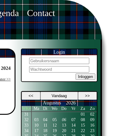
enda
Contact
Login
 2024
Inloggen
ater >>
<<
Vandaag
>>
Augustus
2026
WK#
Ma
Di
Wo
Do
Vr
Za
Zo
31
01
02
32
03
04
05
06
07
08
09
33
10
11
12
13
14
15
16
34
17
18
19
20
21
22
23