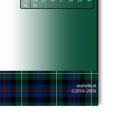
35
24
25
26
27
28
29
30
36
31
seaforth.nl
©2010–2026