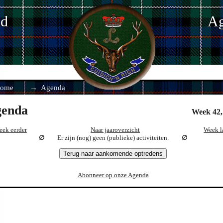
nd
Ag
ome
Agenda
enda
Week 42,
eek eerder
Naar jaaroverzicht
Week l
Er zijn (nog) geen (publieke) activiteiten.
Terug naar aankomende optredens
Abonneer op onze Agenda