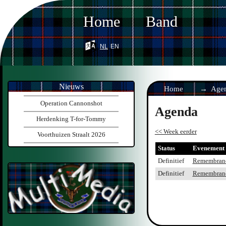
Home
Band
nl
en
Nieuws
Home
Age
Operation Cannonshot
Agenda
Herdenking T-for-Tommy
<< Week eerder
Voorthuizen Straalt 2026
Status
Evenement
Definitief
Remembranc
Definitief
Remembranc