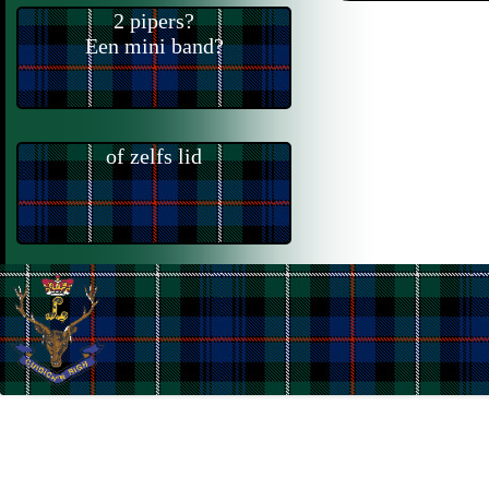
2 pipers?
Een mini band?
of zelfs lid