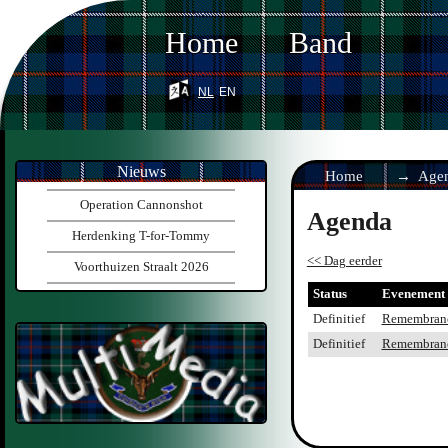
Home
Band
nl
en
Nieuws
Home
Age
Operation Cannonshot
Agenda
Herdenking T-for-Tommy
<< Dag eerder
Voorthuizen Straalt 2026
Status
Evenement
Definitief
Remembranc
Definitief
Remembranc