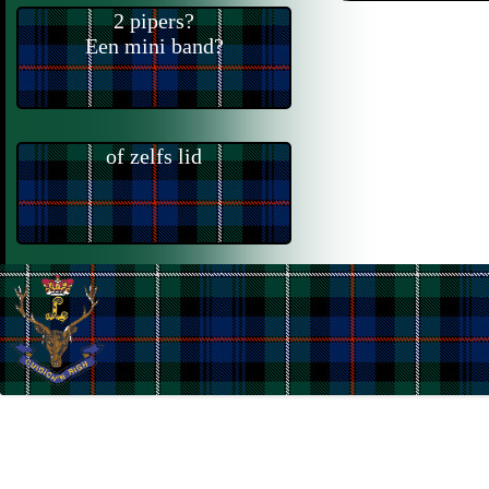
2 pipers?
Een mini band?
of zelfs lid