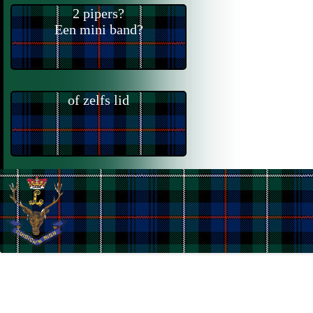
2 pipers?
Een mini band?
of zelfs lid