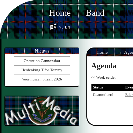
Home
Band
nl
en
Nieuws
Home
Age
Operation Cannonshot
Agenda
Herdenking T-for-Tommy
<< Week eerder
Voorthuizen Straalt 2026
Status
Eve
Geannuleerd
Eder