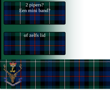
2 pipers?
Een mini band?
of zelfs lid