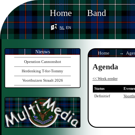
Home
Band
nl
en
Nieuws
Home
Age
Operation Cannonshot
Agenda
Herdenking T-for-Tommy
<< Week eerder
Voorthuizen Straalt 2026
Status
Evene
Definitief
Voorthu