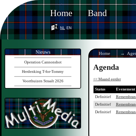
Home
Band
nl
en
Nieuws
Home
Age
Operation Cannonshot
Agenda
Herdenking T-for-Tommy
<< Maand eerder
Voorthuizen Straalt 2026
Status
Evenement
Definitief
Remembranc
Definitief
Remembranc
Definitief
Remembranc