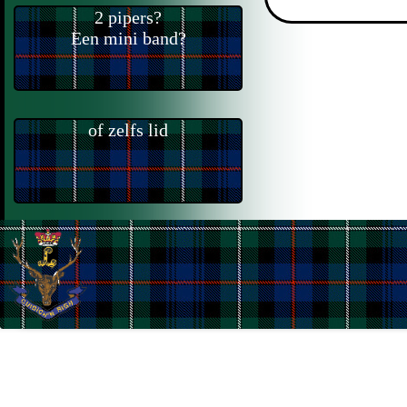
2 pipers?
Een mini band?
of zelfs lid