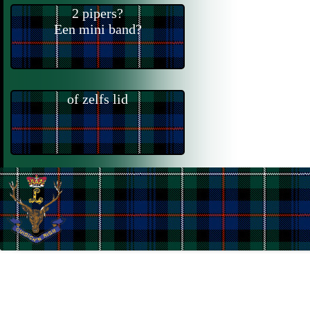
2 pipers?
Een mini band?
of zelfs lid