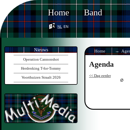
Home
Band
nl
en
Nieuws
Home
Age
Operation Cannonshot
Agenda
Herdenking T-for-Tommy
<< Dag eerder
Voorthuizen Straalt 2026