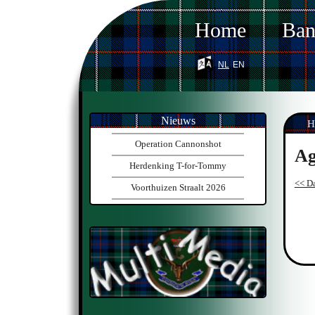
Home
Ba
nl
en
Nieuws
H
Operation Cannonshot
Ag
Herdenking T-for-Tommy
<< Da
Voorthuizen Straalt 2026