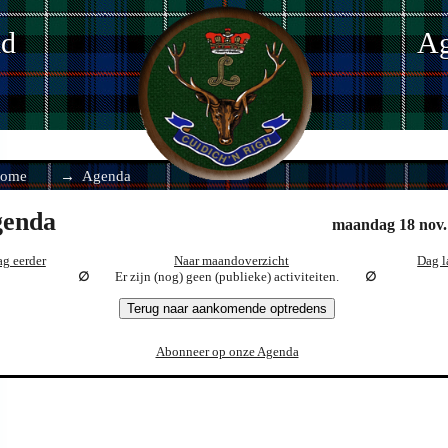
nd
Ag
ome
Agenda
enda
maandag 18 nov.
g eerder
Naar maandoverzicht
Dag l
Er zijn (nog) geen (publieke) activiteiten.
Terug naar aankomende optredens
Abonneer op onze Agenda