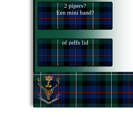
2 pipers?
Een mini band?
of zelfs lid