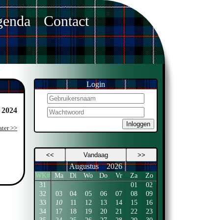
enda
Contact
Login
 2024
Inloggen
ater >>
<<
Vandaag
>>
Augustus
2026
WK#
Ma
Di
Wo
Do
Vr
Za
Zo
31
01
02
32
03
04
05
06
07
08
09
33
10
11
12
13
14
15
16
34
17
18
19
20
21
22
23