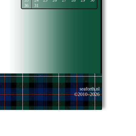
35
24
25
26
27
28
29
30
36
31
seaforth.nl
©2010–2026