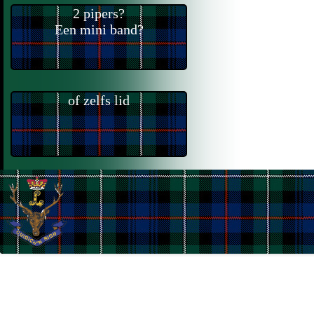
2 pipers?
Een mini band?
of zelfs lid