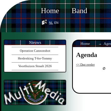
Home
Band
nl
en
Nieuws
Home
Age
Operation Cannonshot
Agenda
Herdenking T-for-Tommy
<< Dag eerder
Voorthuizen Straalt 2026