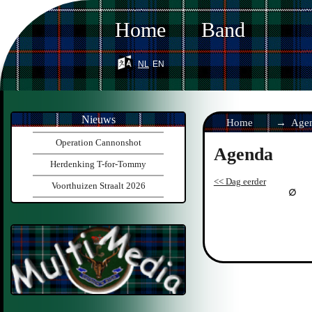
Home
Band
nl
en
Nieuws
Home
Age
Operation Cannonshot
Agenda
Herdenking T-for-Tommy
<< Dag eerder
Voorthuizen Straalt 2026