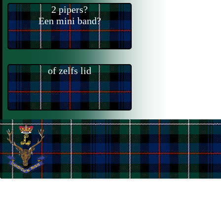
2 pipers?
Een mini band?
of zelfs lid