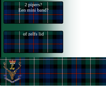
2 pipers?
Een mini band?
of zelfs lid