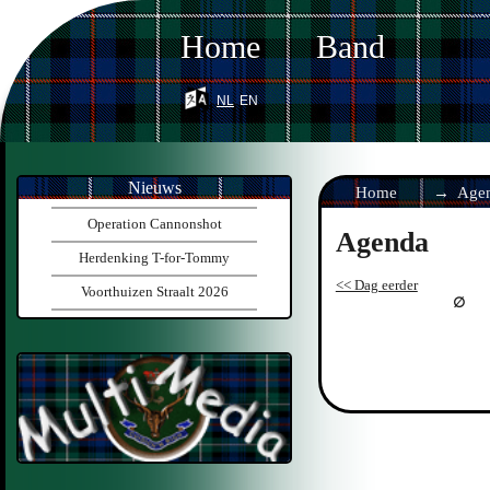
Home
Band
nl
en
Nieuws
Home
Age
Operation Cannonshot
Agenda
Herdenking T-for-Tommy
<< Dag eerder
Voorthuizen Straalt 2026