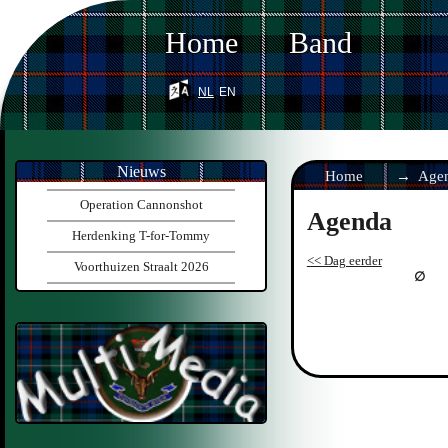
Home
Band
nl
en
Nieuws
Home
Age
Operation Cannonshot
Agenda
Herdenking T-for-Tommy
<< Dag eerder
Voorthuizen Straalt 2026