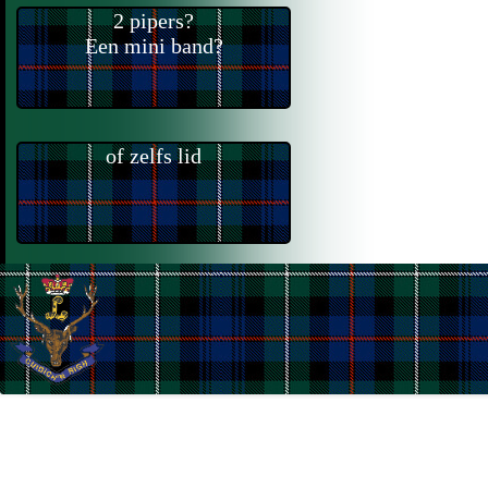
2 pipers?
Een mini band?
of zelfs lid