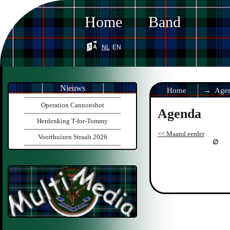
Home
Band
nl
en
Nieuws
Home
Age
Operation Cannonshot
Agenda
Herdenking T-for-Tommy
<< Maand eerder
Voorthuizen Straalt 2026