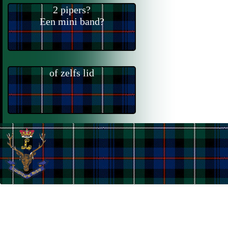
2 pipers?
Een mini band?
of zelfs lid