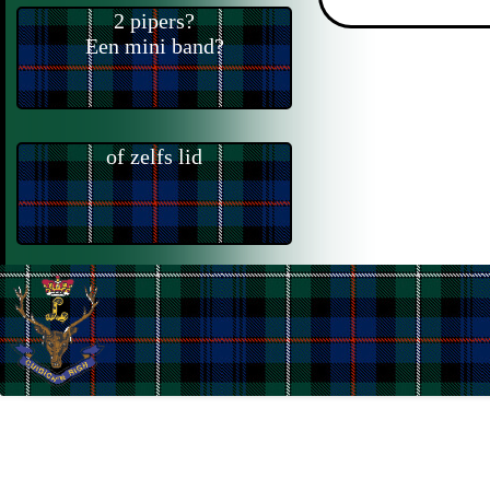
2 pipers?
Een mini band?
of zelfs lid