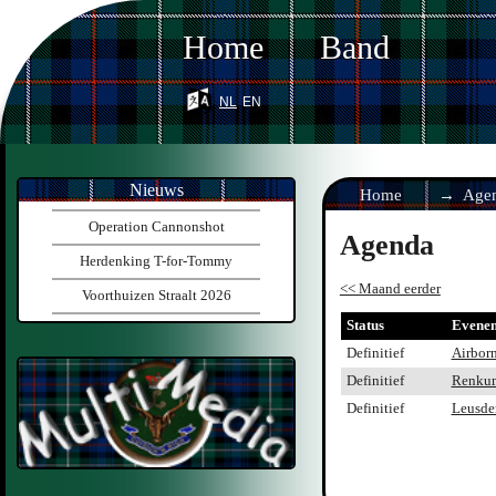
Home
Band
nl
en
Nieuws
Home
Age
Operation Cannonshot
Agenda
Herdenking T-for-Tommy
<< Maand eerder
Voorthuizen Straalt 2026
Status
Evene
Definitief
Airbor
Definitief
Renkum
Definitief
Leusde