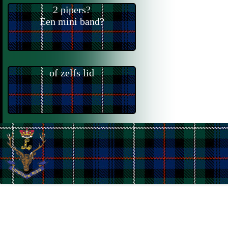
2 pipers?
Een mini band?
of zelfs lid