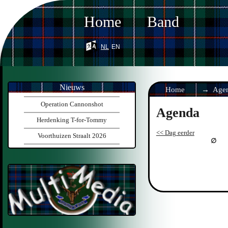
Home
Band
nl
en
Nieuws
Home
Age
Operation Cannonshot
Agenda
Herdenking T-for-Tommy
<< Dag eerder
Voorthuizen Straalt 2026