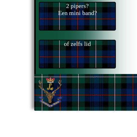
2 pipers?
Een mini band?
of zelfs lid