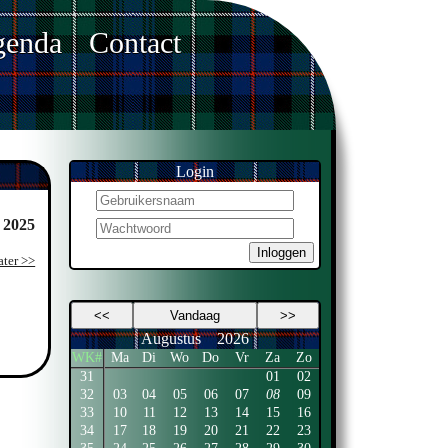
enda
Contact
Login
i 2025
Inloggen
ater >>
<<
Vandaag
>>
Augustus
2026
WK#
Ma
Di
Wo
Do
Vr
Za
Zo
31
01
02
32
03
04
05
06
07
08
09
33
10
11
12
13
14
15
16
34
17
18
19
20
21
22
23