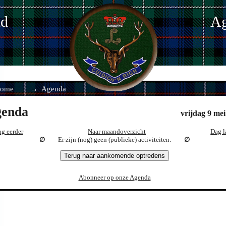
nd
Ag
ome
Agenda
enda
vrijdag 9 me
g eerder
Naar maandoverzicht
Dag l
Er zijn (nog) geen (publieke) activiteiten.
Terug naar aankomende optredens
Abonneer op onze Agenda