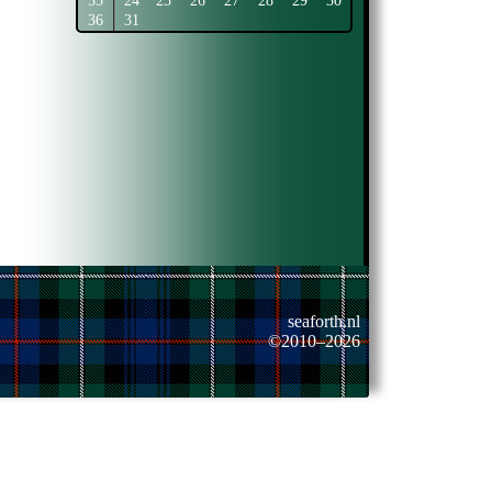
35
24
25
26
27
28
29
30
36
31
seaforth.nl
©2010–2026