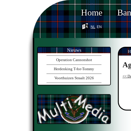
Home
Ba
nl
en
Nieuws
H
Operation Cannonshot
Ag
Herdenking T-for-Tommy
<< Da
Voorthuizen Straalt 2026