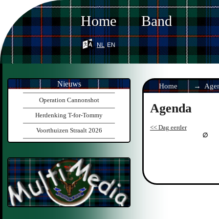
Home
Band
nl
en
Nieuws
Home
Age
Operation Cannonshot
Agenda
Herdenking T-for-Tommy
<< Dag eerder
Voorthuizen Straalt 2026