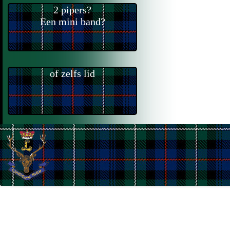
2 pipers?
Een mini band?
of zelfs lid